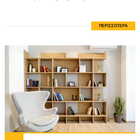
www.cozyvibe.gr
25
Διαβάστε τη νέα μας δημοσίευση!!!
ΝΟΕ
ΠΕΡΙΣΣΟΤΕΡΑ
http://www.cozyvibe.gr/ilisia-apartment-transformation/
ΠΕΡΙΣΣΟΤΕΡΑ